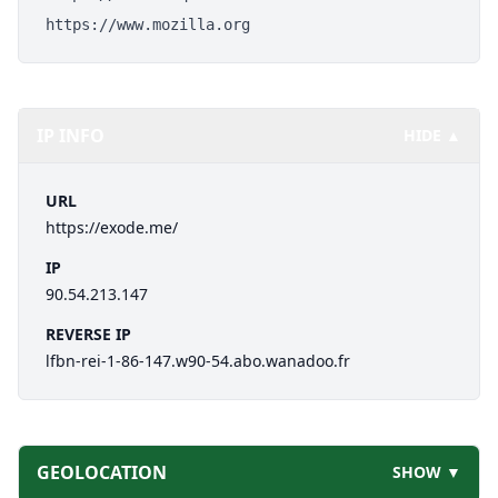
https://www.mozilla.org
IP INFO
HIDE ▲
URL
https://exode.me/
IP
90.54.213.147
REVERSE IP
lfbn-rei-1-86-147.w90-54.abo.wanadoo.fr
GEOLOCATION
SHOW ▼