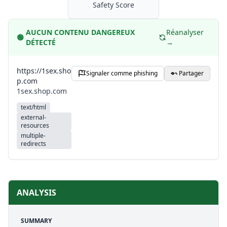
Safety Score
AUCUN CONTENU DANGEREUX
Réanalyser
🟢
DÉTECTÉ
→
https://1sex.sho
Signaler comme phishing
Partager
p.com
1sex.shop.com
text/html
external-
resources
multiple-
redirects
ANALYSIS
SUMMARY