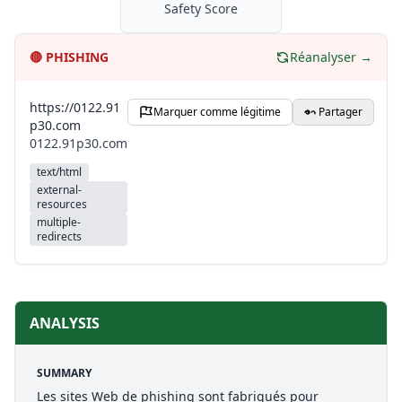
Safety Score
🔴
PHISHING
Réanalyser →
https://0122.91
Marquer comme légitime
Partager
p30.com
0122.91p30.com
text/html
external-
resources
multiple-
redirects
ANALYSIS
SUMMARY
Les sites Web de phishing sont fabriqués pour