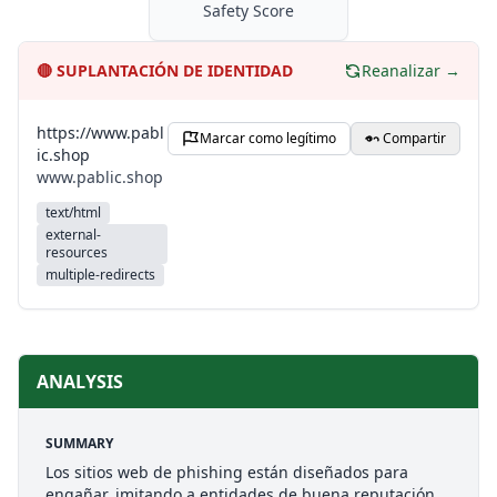
Safety Score
🔴
SUPLANTACIÓN DE IDENTIDAD
Reanalizar →
https://www.pabl
Marcar como legítimo
Compartir
ic.shop
www.pablic.shop
text/html
external-
resources
multiple-redirects
ANALYSIS
SUMMARY
Los sitios web de phishing están diseñados para
engañar, imitando a entidades de buena reputación