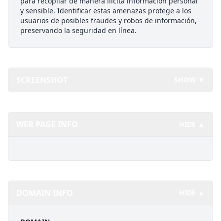
para recopilar de manera ilícita información personal
y sensible. Identificar estas amenazas protege a los
usuarios de posibles fraudes y robos de información,
preservando la seguridad en línea.
SCREENSHOT
SHOW ▼
WEB PAGE INFO
HIDE ▲
DOMAIN INFO
HIDE ▲