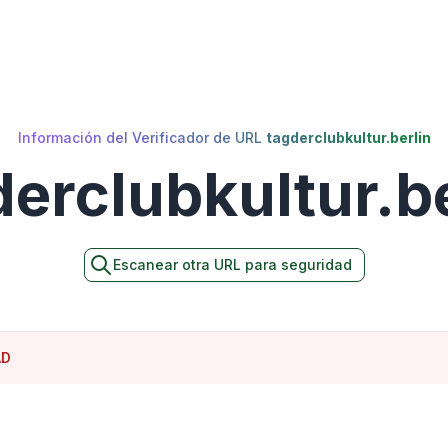
Información del Verificador de URL
tagderclubkultur.berlin
derclubkultur.be
Escanear otra URL para seguridad
AD