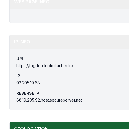
WEB PAGE INFO
IP INFO
URL
https://tagderclubkultur.berlin/
IP
92.205.19.68
REVERSE IP
68.19.205.92.host.secureserver.net