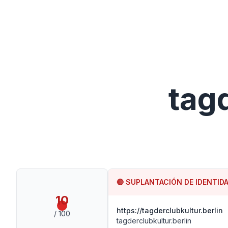
tag
🔴
SUPLANTACIÓN DE IDENTID
10
https://tagderclubkultur.berlin
/ 100
tagderclubkultur.berlin