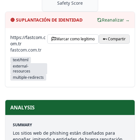
Safety Score
🔴
SUPLANTACIÓN DE IDENTIDAD
Reanalizar →
https://fastcom.c
Marcar como legítimo
Compartir
om.tr
fastcom.com.tr
text/html
external-
resources
multiple-redirects
ANALYSIS
SUMMARY
Los sitios web de phishing están diseñados para
engañar, imitando a entidades de buena reputación