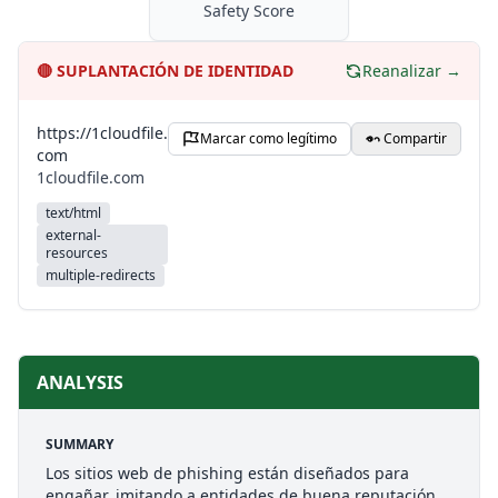
Safety Score
🔴
SUPLANTACIÓN DE IDENTIDAD
Reanalizar →
https://1cloudfile.
Marcar como legítimo
Compartir
com
1cloudfile.com
text/html
external-
resources
multiple-redirects
ANALYSIS
SUMMARY
Los sitios web de phishing están diseñados para
engañar, imitando a entidades de buena reputación