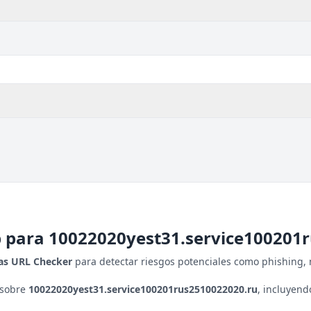
b para
10022020yest31.service100201
tas URL Checker
para detectar riesgos potenciales como phishing, 
 sobre
10022020yest31.service100201rus2510022020.ru
, incluyend