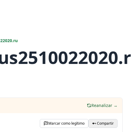
22020.ru
rus2510022020.
Reanalizar →
Marcar como legítimo
Compartir