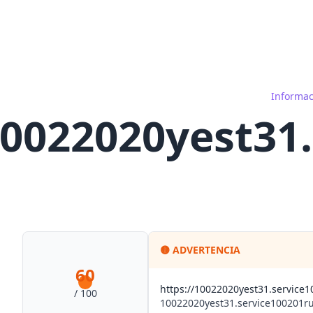
Informac
0022020yest31.
🟡
ADVERTENCIA
60
https://10022020yest31.service
/ 100
10022020yest31.service100201r