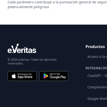
Cada parámetro contribuye a la puntuación general de segurid
potencialmente peligroso.
Productos
Acceso a la
© 2026 e.Veritas. Todos los derechos
reservados.
INTEGRACI
ChatGPT – V
Complement
Google Wor