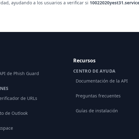
ad, ayudando a los usuarios a verificar si
10022020yest31.servic
Recursos
CENTRO DE AYUDA
 API de Phish Guard
Documentación de la API
ONES
Preguntas frecuentes
erificador de URLs
Guías de instalación
o de Outlook
kspace