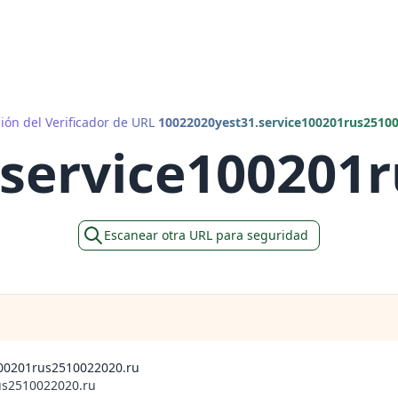
ión del Verificador de URL
10022020yest31.service100201rus25100
service100201
Escanear otra URL para seguridad
100201rus2510022020.ru
us2510022020.ru