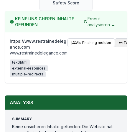
Safety Score
KEINE UNSICHEREN INHALTE
Erneut
🟢
GEFUNDEN
analysieren →
https://www.restrainedeleg
Als Phishing melden
Teil
ance.com
www.restrainedelegance.com
text/html
external-resources
multiple-redirects
ANALYSIS
SUMMARY
Keine unsicheren Inhalte gefunden: Die Website hat