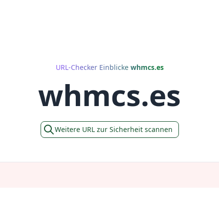
URL-Checker Einblicke
whmcs.es
whmcs.es
Weitere URL zur Sicherheit scannen