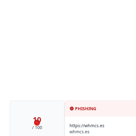
🔴
PHISHING
10
https://whmcs.es
/ 100
whmcs.es