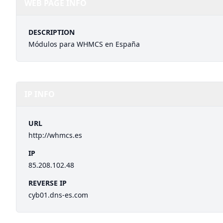
WEB PAGE INFO
DESCRIPTION
Módulos para WHMCS en España
IP INFO
URL
http://whmcs.es
IP
85.208.102.48
REVERSE IP
cyb01.dns-es.com