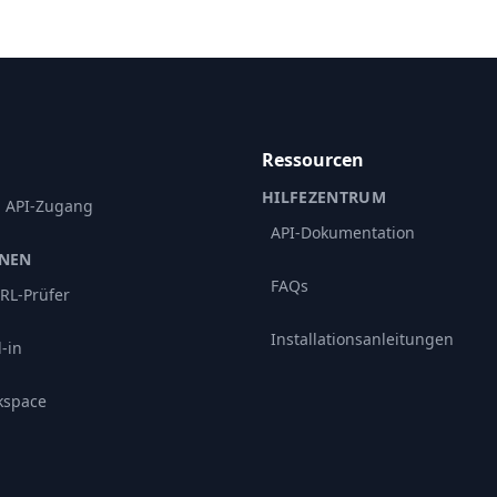
Ressourcen
HILFEZENTRUM
d API-Zugang
API-Dokumentation
ONEN
FAQs
RL-Prüfer
Installationsanleitungen
-in
kspace