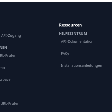
Ressourcen
HILFEZENTRUM
d API-Zugang
API-Dokumentation
ONEN
FAQs
RL-Prüfer
Installationsanleitungen
-in
kspace
 URL-Prüfer