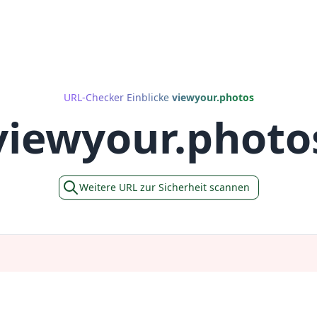
URL-Checker Einblicke
viewyour.photos
viewyour.photo
Weitere URL zur Sicherheit scannen