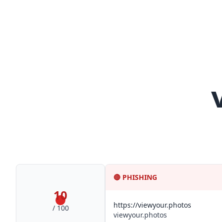
🔴
PHISHING
10
https://viewyour.photos
/ 100
viewyour.photos