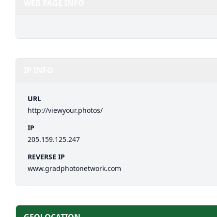
WEB PAGE INFO
IP INFO
URL
http://viewyour.photos/
IP
205.159.125.247
REVERSE IP
www.gradphotonetwork.com