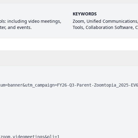
KEYWORDS
ols: including video meetings,
Zoom, Unified Communications,
ter, and events.
Tools, Collaboration Software, 
ium=banner&utm_campaign=FY26-Q3-Parent-Zoomtopia_2025-EV
.zoom.videomeetings&pli=1