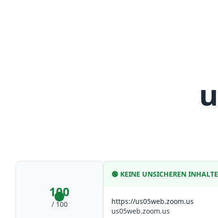
u
🟢
KEINE UNSICHEREN INHALT
100
https://us05web.zoom.us
/ 100
us05web.zoom.us