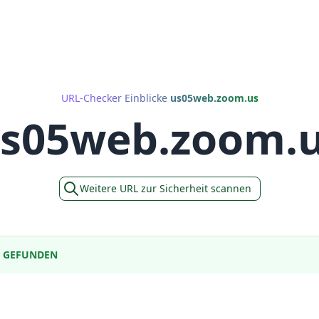
URL-Checker Einblicke
us05web.zoom.us
s05web.zoom.
Weitere URL zur Sicherheit scannen
E GEFUNDEN