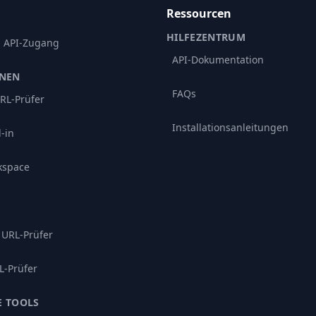
Ressourcen
HILFEZENTRUM
d API-Zugang
API-Dokumentation
ONEN
FAQs
RL-Prüfer
Installationsanleitungen
-in
kspace
 URL-Prüfer
L-Prüfer
E TOOLS