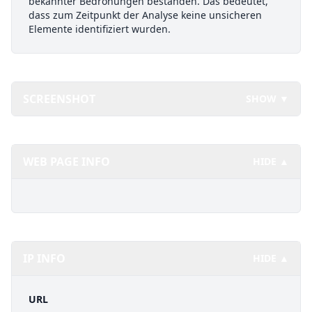
bekannter Bedrohungen bestanden. Das bedeutet,
dass zum Zeitpunkt der Analyse keine unsicheren
Elemente identifiziert wurden.
SCREENSHOT
SHOW ▼
WEB PAGE INFO
HIDE ▲
IP INFO
HIDE ▲
URL