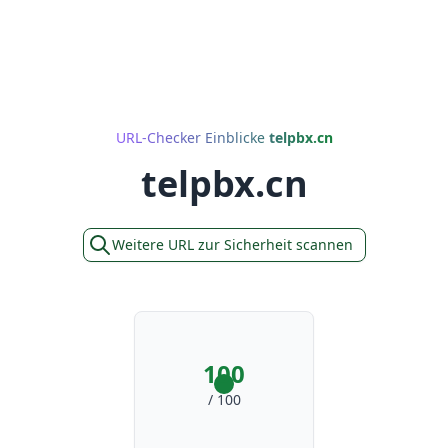
URL-Checker Einblicke
telpbx.cn
telpbx.cn
Weitere URL zur Sicherheit scannen
100
/ 100