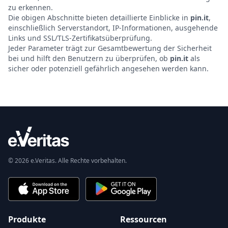
zu erkennen.
Die obigen Abschnitte bieten detaillierte Einblicke in
pin.it
,
einschließlich Serverstandort, IP-Informationen, ausgehende
Links und SSL/TLS-Zertifikatsüberprüfung.
Jeder Parameter trägt zur Gesamtbewertung der Sicherheit
bei und hilft den Benutzern zu überprüfen, ob
pin.it
als
sicher oder potenziell gefährlich angesehen werden kann.
© 2026 e.Veritas. Alle Rechte vorbehalten.
Produkte
Ressourcen