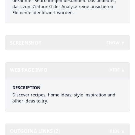
bekannter Bedrohungen bestanden. Das bedeutet,
dass zum Zeitpunkt der Analyse keine unsicheren
Elemente identifiziert wurden.
SCREENSHOT
SHOW ▼
WEB PAGE INFO
HIDE ▲
DESCRIPTION
Discover recipes, home ideas, style inspiration and
other ideas to try.
OUTGOING LINKS (2)
HIDE ▲