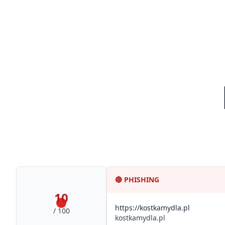
🔴
PHISHING
10
https://kostkamydla.pl
/ 100
kostkamydla.pl