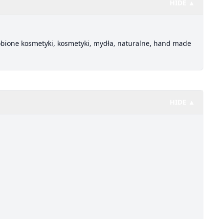
HIDE ▲
obione kosmetyki, kosmetyki, mydła, naturalne, hand made
HIDE ▲