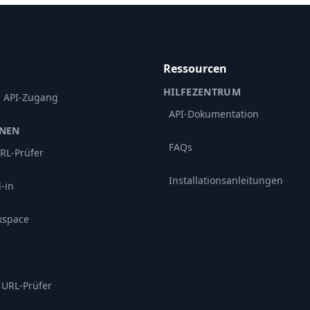
Ressourcen
HILFEZENTRUM
d API-Zugang
API-Dokumentation
ONEN
FAQs
RL-Prüfer
Installationsanleitungen
-in
kspace
 URL-Prüfer