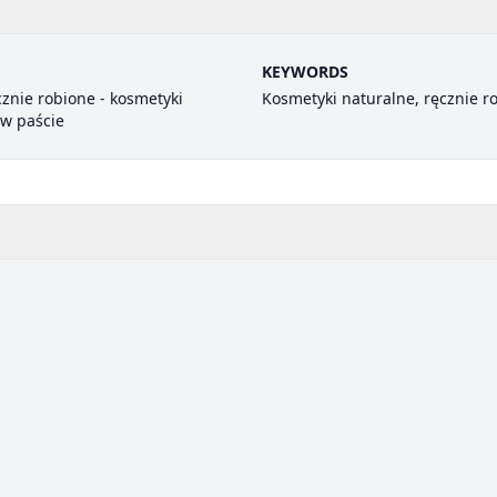
KEYWORDS
cznie robione - kosmetyki
Kosmetyki naturalne, ręcznie r
 w paście