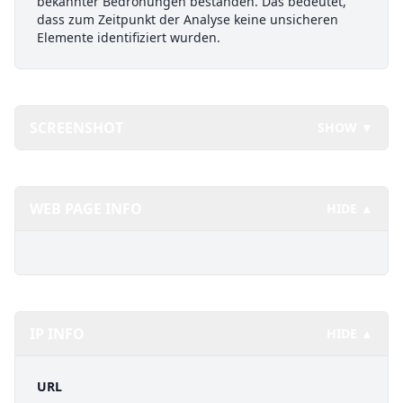
bekannter Bedrohungen bestanden. Das bedeutet,
dass zum Zeitpunkt der Analyse keine unsicheren
Elemente identifiziert wurden.
SCREENSHOT
SHOW ▼
WEB PAGE INFO
HIDE ▲
IP INFO
HIDE ▲
URL