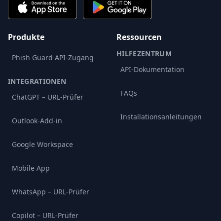
Produkte
Ressourcen
HILFEZENTRUM
Phish Guard API-Zugang
API-Dokumentation
INTEGRATIONEN
FAQs
ChatGPT – URL-Prüfer
Installationsanleitungen
Outlook-Add-in
Google Workspace
Mobile App
WhatsApp – URL-Prüfer
Copilot – URL-Prüfer