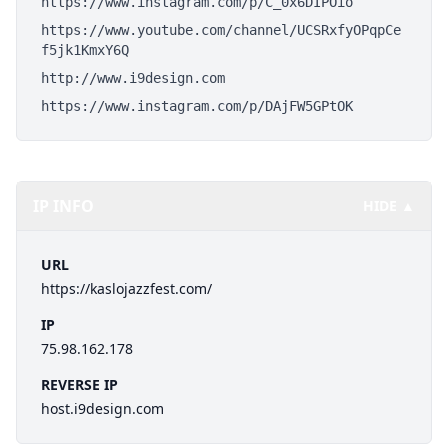
https://www.instagram.com/p/C_0x6DIPOio
https://www.youtube.com/channel/UCSRxfyOPqpCe
f5jk1KmxY6Q
http://www.i9design.com
https://www.instagram.com/p/DAjFW5GPtOK
IP INFO
HIDE ▲
URL
https://kaslojazzfest.com/
IP
75.98.162.178
REVERSE IP
host.i9design.com