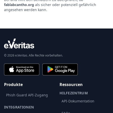
fablabcantho.org
als sicher oder potenziell gefährlich
angesehen werden kann.
© 2026 e.Veritas. Alle Rechte vorbehalten.
Produkte
Ressourcen
HILFEZENTRUM
Phish Guard API-Zugang
API-Dokumentation
INTEGRATIONEN