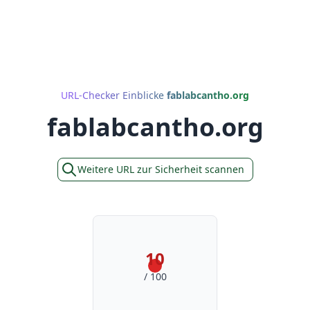
URL-Checker Einblicke
fablabcantho.org
fablabcantho.org
Weitere URL zur Sicherheit scannen
10
/ 100