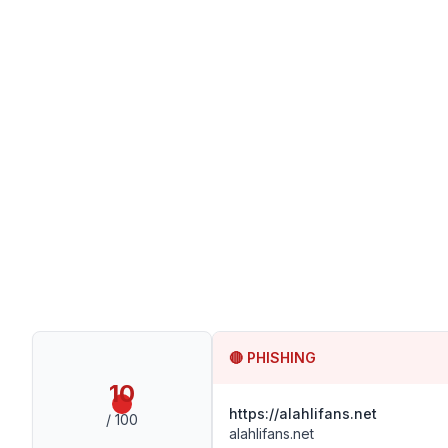
🔴
PHISHING
10
https://alahlifans.net
/ 100
alahlifans.net