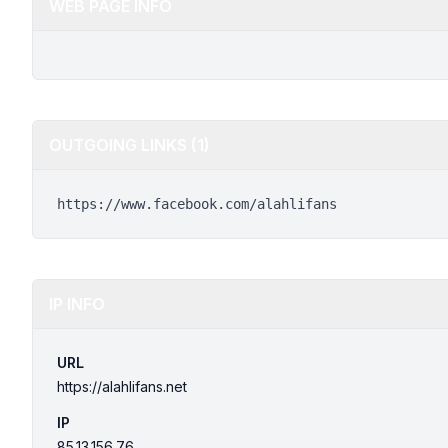
WEB PAGE INFO
OUTGOING LINKS (1)
https://www.facebook.com/alahlifans
IP INFO
URL
https://alahlifans.net
IP
85.13.156.76