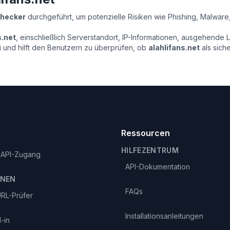
Checker
durchgeführt, um potenzielle Risiken wie Phishing, Malware
s.net
, einschließlich Serverstandort, IP-Informationen, ausgehende 
 und hilft den Benutzern zu überprüfen, ob
alahlifans.net
als sich
Ressourcen
HILFEZENTRUM
 API-Zugang
API-Dokumentation
ONEN
FAQs
RL-Prüfer
Installationsanleitungen
-in