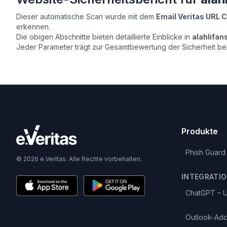
Dieser automatische Scan wurde mit dem
Email Veritas URL 
erkennen.
Die obigen Abschnitte bieten detaillierte Einblicke in
alahlifan
Jeder Parameter trägt zur Gesamtbewertung der Sicherheit bei
Produkte
Phish Guard
© 2026 e.Veritas. Alle Rechte vorbehalten.
INTEGRATI
ChatGPT – U
Outlook-Add