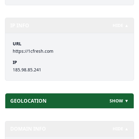
IP INFO
HIDE ▲
URL
https://1cfresh.com
IP
185.98.85.241
GEOLOCATION
SHOW ▼
DOMAIN INFO
HIDE ▲