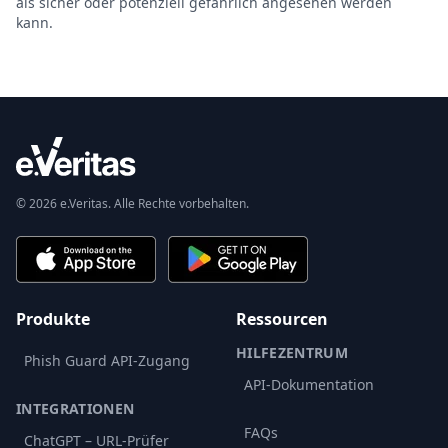
als sicher oder potenziell gefährlich angesehen werden
kann.
© 2026 e.Veritas. Alle Rechte vorbehalten.
Produkte
Ressourcen
HILFEZENTRUM
Phish Guard API-Zugang
API-Dokumentation
INTEGRATIONEN
FAQs
ChatGPT – URL-Prüfer