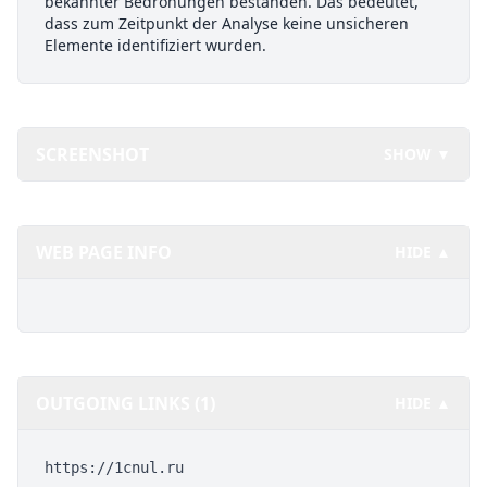
bekannter Bedrohungen bestanden. Das bedeutet,
dass zum Zeitpunkt der Analyse keine unsicheren
Elemente identifiziert wurden.
SCREENSHOT
SHOW ▼
WEB PAGE INFO
HIDE ▲
OUTGOING LINKS (1)
HIDE ▲
https://1cnul.ru