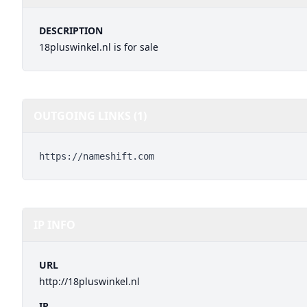
DESCRIPTION
18pluswinkel.nl is for sale
OUTGOING LINKS (1)
https://nameshift.com
IP INFO
URL
http://18pluswinkel.nl
IP