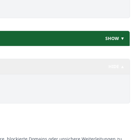
SHOW ▼
HIDE ▲
re, blockierte Domains oder unsichere Weiterleitungen zu