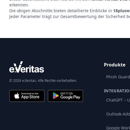
erkennen.
Die obigen Abschnitte bieten detaillierte Einblicke in
18pluswi
Jeder Parameter trägt zur Gesamtbewertung der Sicherheit b
Produkte
Phish Guar
© 2026 e.Veritas. Alle Rechte vorbehalten.
INTEGRATI
ChatGPT – U
Outlook-Add
Google Wor