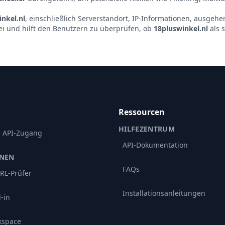
nkel.nl
, einschließlich Serverstandort, IP-Informationen, ausgeh
ei und hilft den Benutzern zu überprüfen, ob
18pluswinkel.nl
als 
Ressourcen
HILFEZENTRUM
d API-Zugang
API-Dokumentation
ONEN
FAQs
RL-Prüfer
Installationsanleitungen
-in
kspace