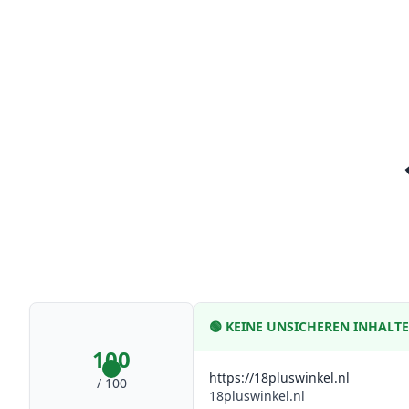
🟢
KEINE UNSICHEREN INHALT
100
https://18pluswinkel.nl
/ 100
18pluswinkel.nl