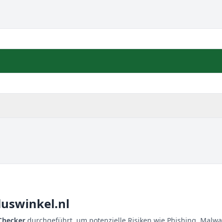
luswinkel.nl
 Checker
durchgeführt, um potenzielle Risiken wie Phishing, Malwa