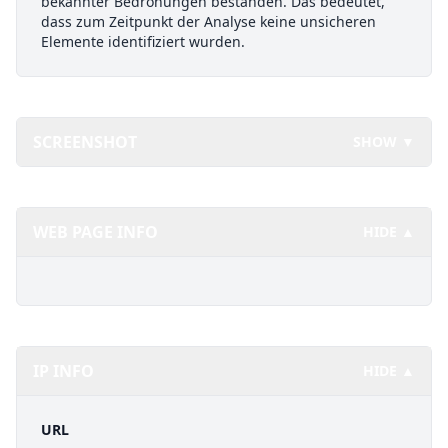
bekannter Bedrohungen bestanden. Das bedeutet,
dass zum Zeitpunkt der Analyse keine unsicheren
Elemente identifiziert wurden.
SCREENSHOT
SHOW ▼
WEB PAGE INFO
HIDE ▲
IP INFO
HIDE ▲
URL