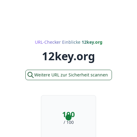
URL-Checker Einblicke
12key.org
12key.org
Weitere URL zur Sicherheit scannen
100
/ 100