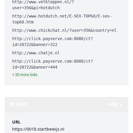
http://www.vetkleppen.nl/?
user=356&pi=hotdutch
http://www.hotdutch.net/E-SEX-TOP60/E-sex-
top60.htm
http://www.chickchat.nl/?user=356&country=nl
http://click.payserve.com:8080/ct?
id=28722&banner=322
http://www.chatje.nl
http://click.payserve.com:8080/ct?
id=28722&banner=444
+ 30 more links
IP INFO
HIDE ▲
URL
https://0018.startbewijs.nl