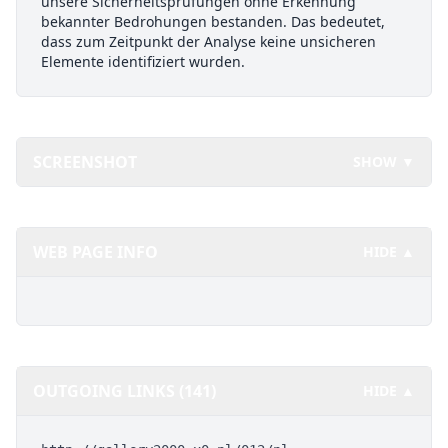
unsere Sicherheitsprüfungen ohne Erkennung
bekannter Bedrohungen bestanden. Das bedeutet,
dass zum Zeitpunkt der Analyse keine unsicheren
Elemente identifiziert wurden.
SCREENSHOT
SHOW ▼
WEB PAGE INFO
HIDE ▲
OUTGOING LINKS (141)
HIDE ▲