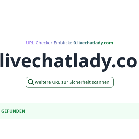
URL-Checker Einblicke
0.livechatlady.com
.livechatlady.c
Weitere URL zur Sicherheit scannen
E GEFUNDEN