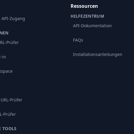
Ressourcen
HILFEZENTRUM
d API-Zugang
API-Dokumentation
ONEN
FAQs
RL-Prüfer
Installationsanleitungen
-in
kspace
 URL-Prüfer
L-Prüfer
E TOOLS