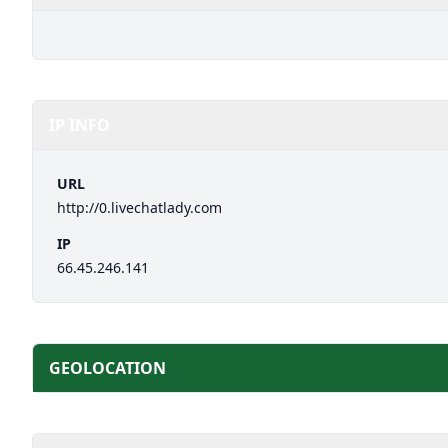
IP INFO
URL
http://0.livechatlady.com
IP
66.45.246.141
GEOLOCATION